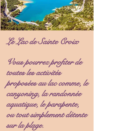
Le Lac de Sainte Croix
Vous pourrez profiter de
toutes les activités
proposées au lac comme, le
canyoning, la randonnée
aquatique, le parapente,
ou tout simplement détente
sur la plage.